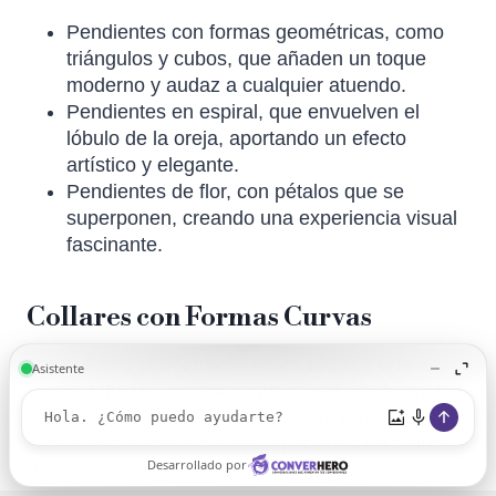
Pendientes con formas geométricas, como
triángulos y cubos, que añaden un toque
moderno y audaz a cualquier atuendo.
Pendientes en espiral, que envuelven el
lóbulo de la oreja, aportando un efecto
artístico y elegante.
Pendientes de flor, con pétalos que se
superponen, creando una experiencia visual
fascinante.
Collares con Formas Curvas
Los collares con formas curvas ofrecen una
estética fluida y orgánica que resalta la feminidad.
Estas piezas están diseñadas para rodear el
cuello de manera delicada, aportando un toque
de sofisticación a cualquier conjunto.