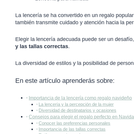
La lencería se ha convertido en un regalo popular
también transmite cuidado y atención hacia la per
Elegir la lencería adecuada puede ser un desafío
y las tallas correctas
.
La diversidad de estilos y la posibilidad de perso
En este artículo aprenderás sobre:
Importancia de la lencería como regalo navideño
La lencería y la percepción de la mujer
Diversidad de destinatarios y ocasiones
Consejos para elegir el regalo perfecto en Navid
Conocer las preferencias personales
Importancia de las tallas correctas