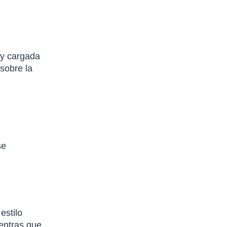
 y cargada
 sobre la
se
estilo
ientras que