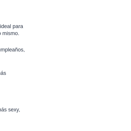
ideal para
o mismo.
cumpleaños,
más
más sexy,