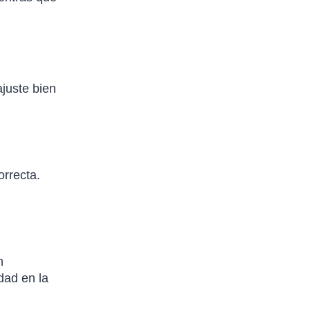
ajuste bien
orrecta.
n
dad en la