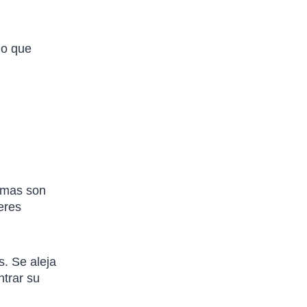
go que
timas son
eres
s. Se aleja
trar su