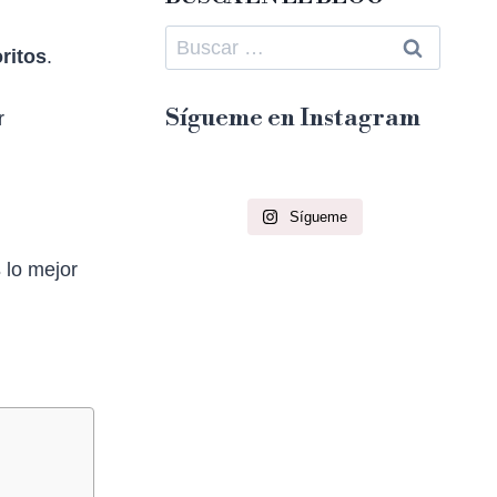
Buscar:
oritos
.
Sígueme en Instagram
r
Sígueme
s
lo mejor