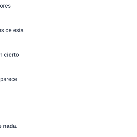
dores
es de esta
un
cierto
 parece
e nada
.