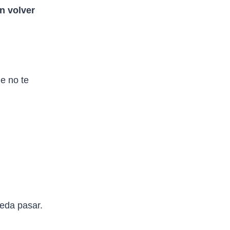
n volver
e no te
eda pasar.