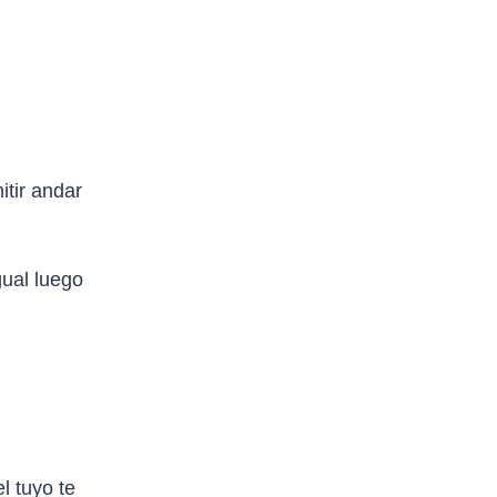
itir andar
gual luego
l tuyo te