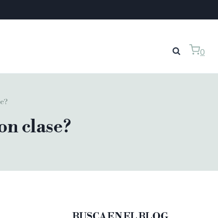
0
se?
on clase?
BUSCA EN EL BLOG