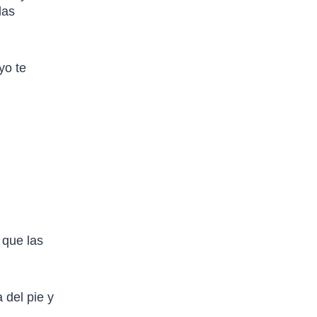
las
yo te
 que las
 del pie y