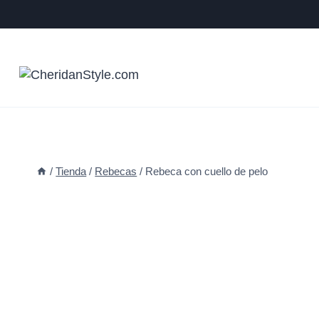
Saltar
al
contenido
/
Tienda
/
Rebecas
/
Rebeca con cuello de pelo