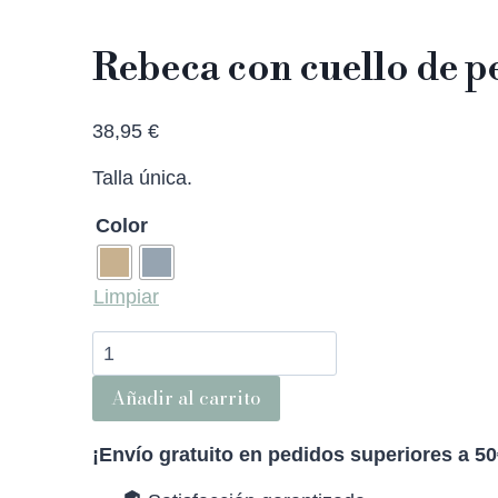
Rebeca con cuello de p
38,95
€
Talla única.
Color
Limpiar
Rebeca
con
Añadir al carrito
cuello
de
pelo
¡Envío gratuito en pedidos superiores a 50
cantidad